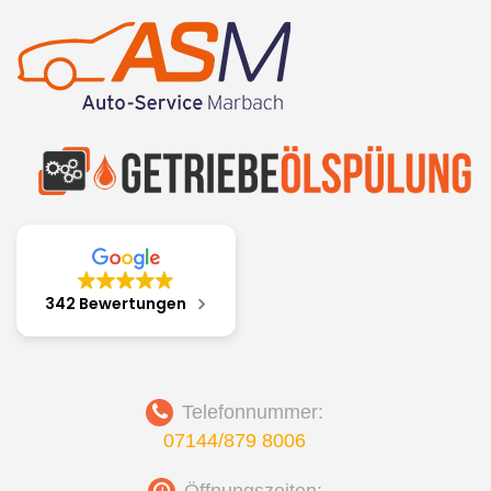
Skip
to
content
342 Bewertungen
Telefonnummer:
07144/879 8006