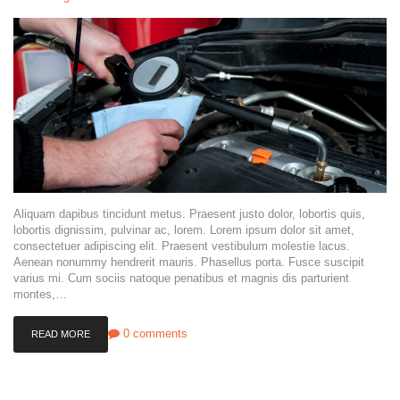
Aliquam dapibus tincidunt metus. Praesent justo dolor, lobortis quis,
lobortis dignissim, pulvinar ac, lorem. Lorem ipsum dolor sit amet,
consectetuer adipiscing elit. Praesent vestibulum molestie lacus.
Aenean nonummy hendrerit mauris. Phasellus porta. Fusce suscipit
varius mi. Cum sociis natoque penatibus et magnis dis parturient
montes,…
0
comments
READ MORE