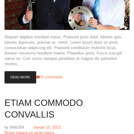
Aliquam dapibus tincidunt metus. Praesent justo dolor, lobortis quis,
lobortis dignissim, pulvinar ac, lorem. Lorem ipsum dolor sit amet,
consectetuer adipiscing elit. Praesent vestibulum molestie lacus.
Aenean nonummy hendrerit mauris. Phasellus porta. Fusce suscipit
varius mi. Cum sociis natoque penatibus et magnis dis parturient
montes,…
0
comments
READ MORE
ETIAM COMMODO
CONVALLIS
by
Web354
Januar 15, 2013
Rnare magna sit amet varius